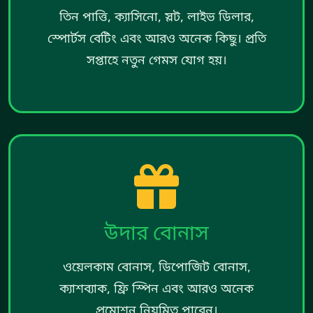
তিন পাত্তি, ক্যাসিনো, স্লট, লাইভ ডিলার,
স্পোর্টস বেটিং এবং আরও অনেক কিছু। প্রতি
সপ্তাহে নতুন গেমস যোগ হয়।
উদার বোনাস
ওয়েলকাম বোনাস, ডিপোজিট বোনাস,
ক্যাশব্যাক, ফ্রি স্পিন এবং আরও অনেক
প্রমোশন নিয়মিত পাবেন।