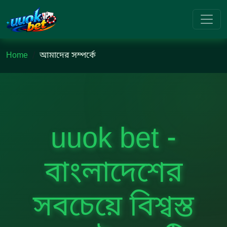
Home
আমাদের সম্পর্কে
uuok bet -
বাংলাদেশের
সবচেয়ে বিশ্বস্ত