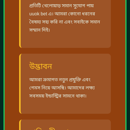
প্রতিটি খেলোয়াড় সমান সুযোগ পায়
uuok bet এ। আমরা কোনো ধরনের
বৈষম্য সহ্য করি না এবং সবাইকে সমান
সম্মান দিই।
উদ্ভাবন
আমরা ক্রমাগত নতুন প্রযুক্তি এবং
গেমস নিয়ে আসছি। আমাদের লক্ষ্য
সবসময় ইন্ডাস্ট্রির সামনে থাকা।