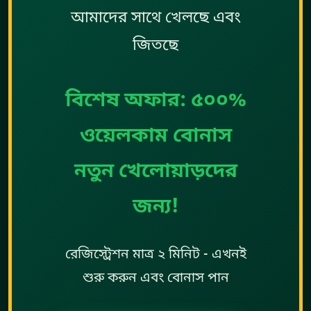
আমাদের সাথে খেলছে এবং
জিতছে
বিশেষ অফার: ৫০০%
ওয়েলকাম বোনাস
নতুন খেলোয়াড়দের
জন্য!
রেজিস্ট্রেশন মাত্র ২ মিনিট - এখনই
শুরু করুন এবং বোনাস পান