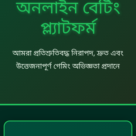
অনলাইন বেটিং
প্ল্যাটফর্ম
আমরা প্রতিশ্রুতিবদ্ধ নিরাপদ, দ্রুত এবং
উত্তেজনাপূর্ণ গেমিং অভিজ্ঞতা প্রদানে