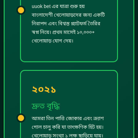
uuok bet এর যাত্রা শুরু হয়
বাংলাদেশী খেলোয়াড়দের জন্য একটি
নিরাপদ এবং বিশ্বস্ত প্ল্যাটফর্ম তৈরির
স্বপ্ন নিয়ে। প্রথম মাসেই ১০,০০০+
খেলোয়াড় যোগ দেয়।
২০২১
দ্রুত বৃদ্ধি
আমরা তিন পাত্তি জোকার এবং ক্র্যাশ
গোল চালু করি যা তাৎক্ষণিক হিট হয়।
খেলোয়াড় সংখ্যা ১ লক্ষ ছাড়িয়ে যায়।