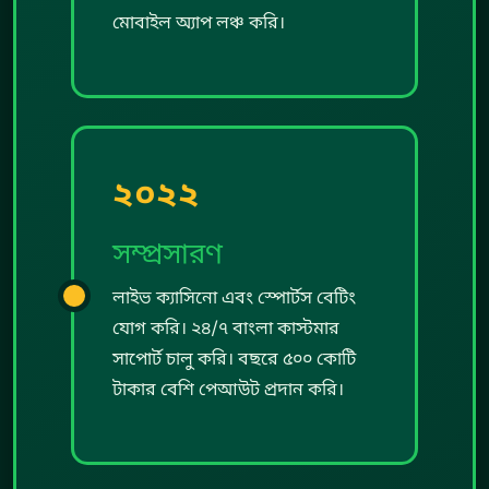
মোবাইল অ্যাপ লঞ্চ করি।
২০২২
সম্প্রসারণ
লাইভ ক্যাসিনো এবং স্পোর্টস বেটিং
যোগ করি। ২৪/৭ বাংলা কাস্টমার
সাপোর্ট চালু করি। বছরে ৫০০ কোটি
টাকার বেশি পেআউট প্রদান করি।