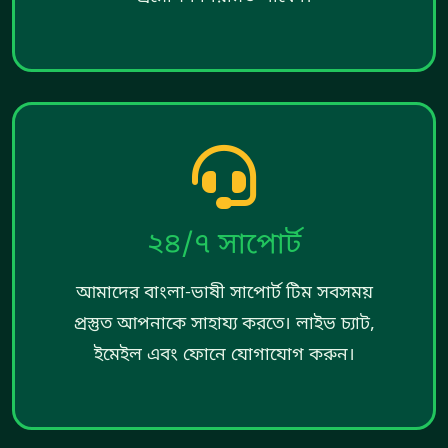
২৪/৭ সাপোর্ট
আমাদের বাংলা-ভাষী সাপোর্ট টিম সবসময়
প্রস্তুত আপনাকে সাহায্য করতে। লাইভ চ্যাট,
ইমেইল এবং ফোনে যোগাযোগ করুন।