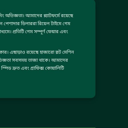
ং অভিজ্ঞতা। আমাদের প্ল্যাটফর্মে রয়েছে
নে পেশাদার ডিলাররা রিয়েল টাইমে গেম
ে। প্রতিটি গেম সম্পূর্ণ ফেয়ার এবং
ার। এছাড়াও রয়েছে হাজারো স্লট মেশিন
ভিজ্ঞতা সবসময় তাজা থাকে। আমাদের
িড দ্রুত এবং গ্রাফিক্স কোয়ালিটি