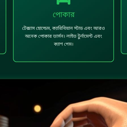
পোকার
টেক্সাস হোল্ডেম, ক্যারিবিয়ান স্টাড এবং আরও
অনেক পোকার ভার্সন। লাইভ টুর্নামেন্ট এবং
ক্যাশ গেম।