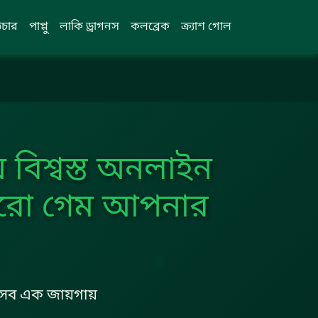
চার
পাপ্পু
লাকি ড্রাগনস
কলব্রেক
ক্র্যাশ গোল
 বিশ্বস্ত অনলাইন
জারো গেম আপনার
 সব এক জায়গায়