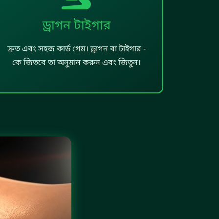
ড্রাগন টাইগার
দ্রুত এবং সহজ কার্ড গেম। ড্রাগন বা টাইগার -
কে জিতবে তা অনুমান করুন এবং জিতুন।