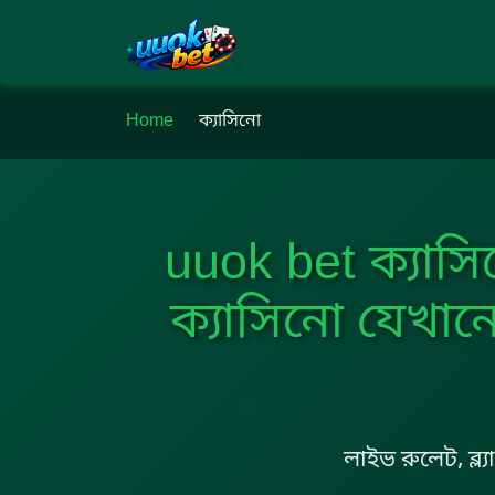
Home
ক্যাসিনো
uuok bet ক্যাসি
ক্যাসিনো যেখা
লাইভ রুলেট, ব্