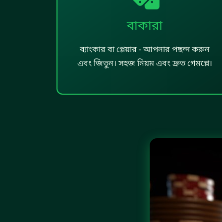
বাকারা
ব্যাংকার বা প্লেয়ার - আপনার পছন্দ করুন
এবং জিতুন। সহজ নিয়ম এবং দ্রুত গেমপ্লে।