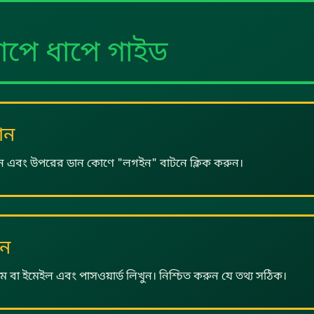
 ধাপে ধাপে গাইড
ান
ান এবং উপরের ডান কোণে "লগইন" বাটনে ক্লিক করুন।
ুন
 বা ইমেইল এবং পাসওয়ার্ড লিখুন। নিশ্চিত করুন যে তথ্য সঠিক।