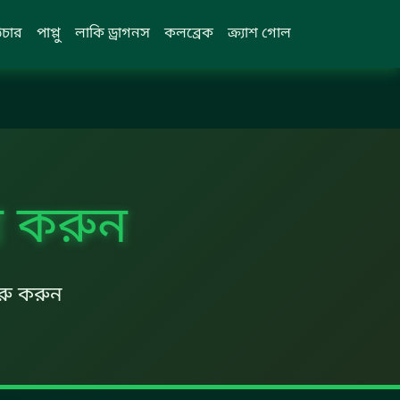
চার
পাপ্পু
লাকি ড্রাগনস
কলব্রেক
ক্র্যাশ গোল
শ করুন
রু করুন