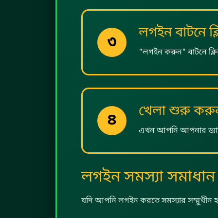
লগইন বাটনে ক্
৩
"লগইন করুন" বাটনে ক্ল
খেলা শুরু করু
৪
এখন আপনি আপনার ড্যাশব
লগইন সমস্যা সমাধান
যদি আপনি লগইন করতে সমস্যার সম্মুখীন 