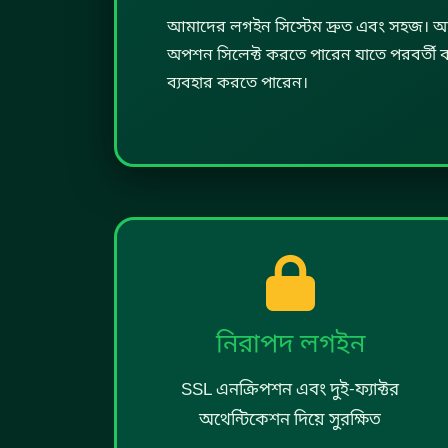
আমাদের লগইন সিস্টেম দ্রুত এবং সহজ। আপ
অপশন সিলেক্ট করতে পারেন যাতে পরবর্তী বা
ব্যবহার করতে পারেন।
নিরাপদ লগইন
SSL এনক্রিপশন এবং দুই-ফ্যাক্টর
অথেন্টিকেশন দিয়ে সুরক্ষিত