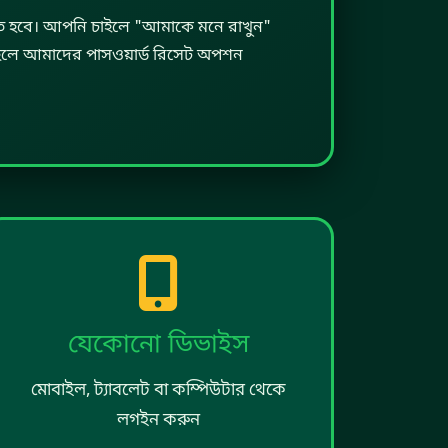
তে হবে। আপনি চাইলে "আমাকে মনে রাখুন"
 তাহলে আমাদের পাসওয়ার্ড রিসেট অপশন
যেকোনো ডিভাইস
মোবাইল, ট্যাবলেট বা কম্পিউটার থেকে
লগইন করুন