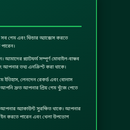
র সব গেম এবং ফিচার অ্যাক্সেস করতে
ে পারেন।
দের প্ল্যাটফর্ম সম্পূর্ণ মোবাইল-বান্ধব
আপনার তথ্য এনক্রিপ্ট করা থাকে।
েম ইতিহাস, লেনদেন রেকর্ড এবং বোনাস
পনি দ্রুত আপনার প্রিয় গেম খুঁজে পেতে
ে আপনার অ্যাকাউন্ট সুরক্ষিত থাকে। আপনার
তে লগইন করতে পারেন এবং খেলা উপভোগ