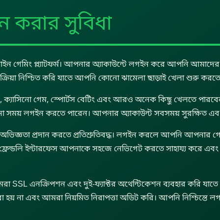
ন করার সুবিধা
নলাইন গেমিং প্ল্যাটফর্ম। আপনার অ্যাকাউন্টে লগইন করে আপনি আমাদে
ক্রিয়া নিশ্চিত করি যাতে আপনি কোনো ঝামেলা ছাড়াই খেলা শুরু করত
্যাসিনো গেম, স্পোর্টস বেটিং এবং আরও অনেক কিছু খেলতে পারবেন। আমা
ময় লগইন করতে পারেন। আপনার অ্যাকাউন্ট সবসময় সুরক্ষিত এবং 
ভিজ্ঞতা প্রদান করতে প্রতিশ্রুতিবদ্ধ। লগইন করলে আপনি আপনার গ
্রেন্ডলি ইন্টারফেস আপনাকে সহজে নেভিগেট করতে সাহায্য করে এবং আ
মরা SSL এনক্রিপশন এবং দুই-ফ্যাক্টর অথেন্টিকেশন ব্যবহার করি যাত
 করা হয় না এবং আমরা নিয়মিত নিরাপত্তা অডিট করি। আপনি নিশ্চিন্