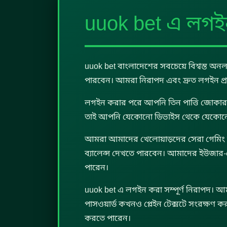
uuok bet এ লগই
uuok bet বাংলাদেশের সবচেয়ে বিশ্বস্ত অ
পারবেন। আমরা নিরাপদ এবং দ্রুত লগইন প্র
লগইন করার পরে আপনি তিন পাত্তি জোকার, ক
তাই আপনি যেকোনো ডিভাইস থেকে যেকোনো স
আমরা আমাদের খেলোয়াড়দের সেরা গেমিং অ
ব্যালেন্স দেখতে পারবেন। আমাদের ইউজার-ফ
পারেন।
uuok bet এ লগইন করা সম্পূর্ণ নিরাপদ। আ
পাসওয়ার্ড কখনও প্লেইন টেক্সটে সংরক্ষণ
করতে পারেন।