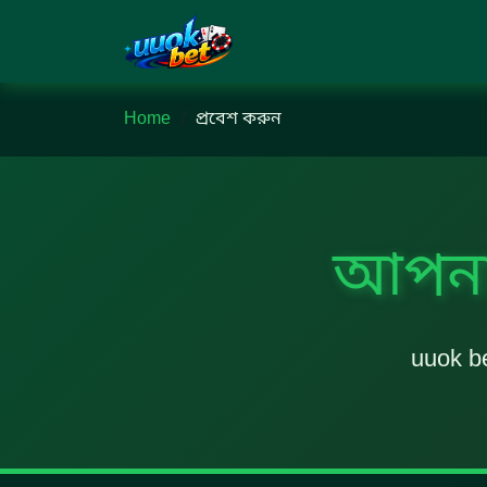
Home
প্রবেশ করুন
আপনার
uuok b