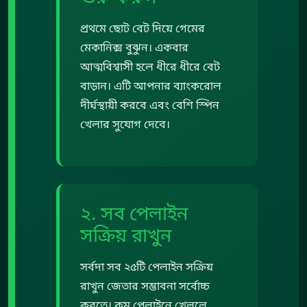
প্রথমে ছোট বেট দিয়ে গেমের
মেকানিক্স বুঝুন। একবার
আত্মবিশ্বাসী হলে ধীরে ধীরে বেট
বাড়ান। এটি আপনার ব্যাংকরোল
দীর্ঘস্থায়ী করবে এবং বেশি স্পিন
খেলার সুযোগ দেবে।
২. সব পেলাইন
সক্রিয় রাখুন
সর্বদা সব ২৫টি পেলাইন সক্রিয়
রাখুন জেতার সম্ভাবনা সর্বোচ্চ
করতে। কম পেলাইনে খেললে