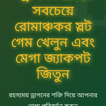
সবচেয়ে
রোমাঞ্চকর স্লট
গেম খেলুন এবং
মেগা জ্যাকপট
জিতুন
রহস্যময় ড্রাগনের শক্তি দিয়ে আপনার