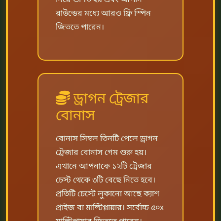
দিয়ে গুণিত হয় এবং আপনি
রাউন্ডের মধ্যে আরও ফ্রি স্পিন
জিততে পারেন।
ড্রাগন ট্রেজার
বোনাস
বোনাস সিম্বল তিনটি পেলে ড্রাগন
ট্রেজার বোনাস গেম শুরু হয়।
এখানে আপনাকে ১২টি ট্রেজার
চেস্ট থেকে ৩টি বেছে নিতে হবে।
প্রতিটি চেস্টে লুকানো আছে ক্যাশ
প্রাইজ বা মাল্টিপ্লায়ার। সর্বোচ্চ ৫০x