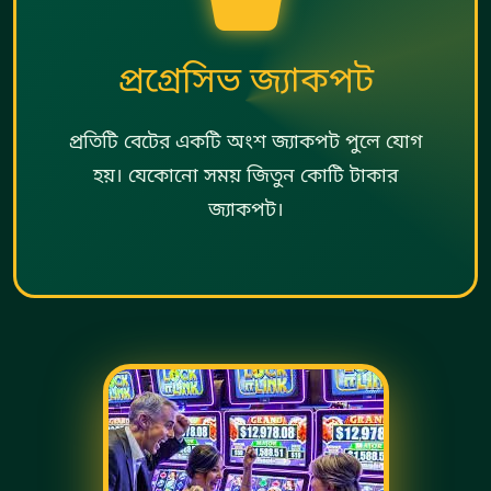
প্রগ্রেসিভ জ্যাকপট
প্রতিটি বেটের একটি অংশ জ্যাকপট পুলে যোগ
হয়। যেকোনো সময় জিতুন কোটি টাকার
জ্যাকপট।