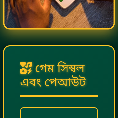
গেম সিম্বল
এবং পেআউট