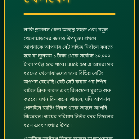
লাকি ড্রাগনস খেলা অত্যন্ত সহজ এবং নতুন
খেলোয়াড়দের জন্যও উপযুক্ত। প্রথমে
আপনাকে আপনার বেট সাইজ নির্বাচন করতে
হবে যা ন্যূনতম ১ টাকা থেকে সর্বোচ্চ ১০,০০০
টাকা পর্যন্ত হতে পারে। uuok bet এ আমরা সব
ধরনের খেলোয়াড়দের জন্য বিভিন্ন বেটিং
অপশন রেখেছি। বেট সেট করার পর স্পিন
বাটনে ক্লিক করুন এবং রিলগুলো ঘুরতে শুরু
করবে। যখন রিলগুলো থামবে, যদি আপনার
পেলাইনে ম্যাচিং সিম্বল থাকে তাহলে আপনি
জিতবেন। জয়ের পরিমাণ নির্ভর করে সিম্বলের
ধরন এবং সংখ্যার উপর।