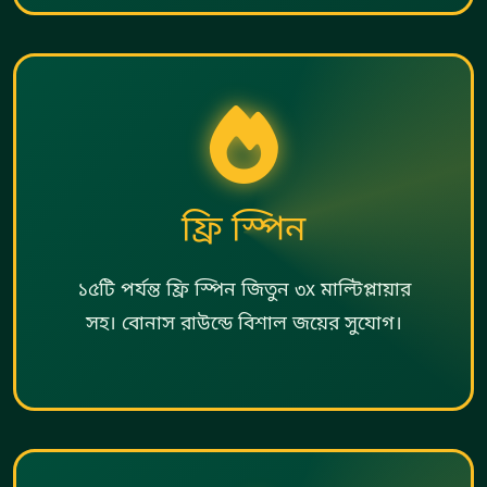
ফ্রি স্পিন
১৫টি পর্যন্ত ফ্রি স্পিন জিতুন ৩x মাল্টিপ্লায়ার
সহ। বোনাস রাউন্ডে বিশাল জয়ের সুযোগ।