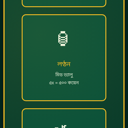
🏮
লণ্ঠন
মিড ভ্যালু
৫x = ৫০০ কয়েন