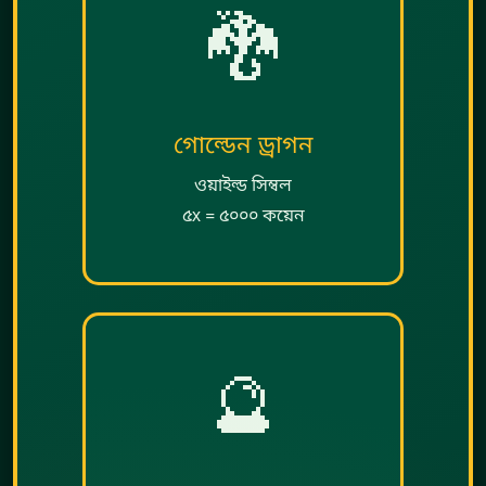
🐉
গোল্ডেন ড্রাগন
ওয়াইল্ড সিম্বল
৫x = ৫০০০ কয়েন
🔮