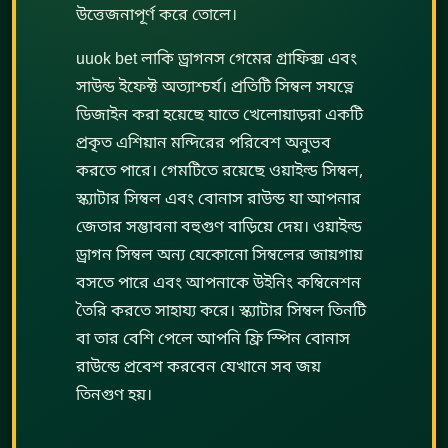
উত্তেজনাপূর্ণ করে তোলে।
uuok bet লাকি ড্রাগনস গেমের গ্রাফিক্স এবং
সাউন্ড ইফেক্ট অত্যাশ্চর্য। প্রতিটি সিম্বল সযত্নে
ডিজাইন করা হয়েছে যাতে খেলোয়াড়রা একটি
প্রকৃত এশিয়ান মন্দিরের পরিবেশ অনুভব
করতে পারে। গেমটিতে রয়েছে ওয়াইল্ড সিম্বল,
স্ক্যাটার সিম্বল এবং বোনাস রাউন্ড যা আপনার
জেতার সম্ভাবনা বহুগুণ বাড়িয়ে দেয়। ওয়াইল্ড
ড্রাগন সিম্বল অন্য যেকোনো সিম্বলের জায়গায়
বসতে পারে এবং আপনাকে উইনিং কম্বিনেশন
তৈরি করতে সাহায্য করে। স্ক্যাটার সিম্বল তিনটি
বা তার বেশি পেলে আপনি ফ্রি স্পিন বোনাস
রাউন্ডে প্রবেশ করবেন যেখানে সব জয়
তিনগুণ হয়।