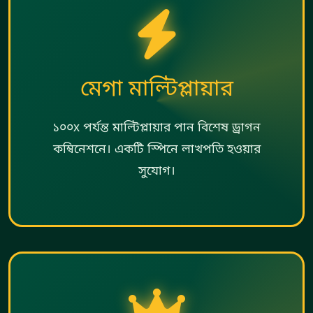
মেগা মাল্টিপ্লায়ার
১০০x পর্যন্ত মাল্টিপ্লায়ার পান বিশেষ ড্রাগন
কম্বিনেশনে। একটি স্পিনে লাখপতি হওয়ার
সুযোগ।