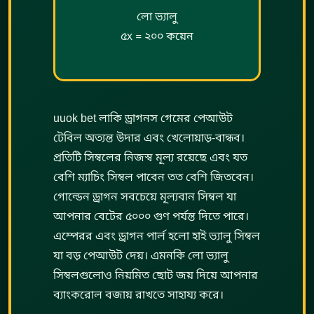
লো ভ্যালু
৫x = ২০০ কয়েন
uuok bet লাকি ড্রাগনস গেমের পেআউট
টেবিল অত্যন্ত উদার এবং খেলোয়াড়-বান্ধব।
প্রতিটি সিম্বলের নিজস্ব মূল্য রয়েছে এবং যত
বেশি ম্যাচিং সিম্বল পাবেন তত বেশি জিতবেন।
গোল্ডেন ড্রাগন সবচেয়ে মূল্যবান সিম্বল যা
আপনার বেটের ৫০০০ গুণ পর্যন্ত দিতে পারে।
এম্পেরর এবং ড্রাগন পার্ল হলো হাই ভ্যালু সিম্বল
যা বড় পেআউট দেয়। এমনকি লো ভ্যালু
সিম্বলগুলোও নিয়মিত ছোট জয় দিয়ে আপনার
ব্যাংকরোল বজায় রাখতে সাহায্য করে।